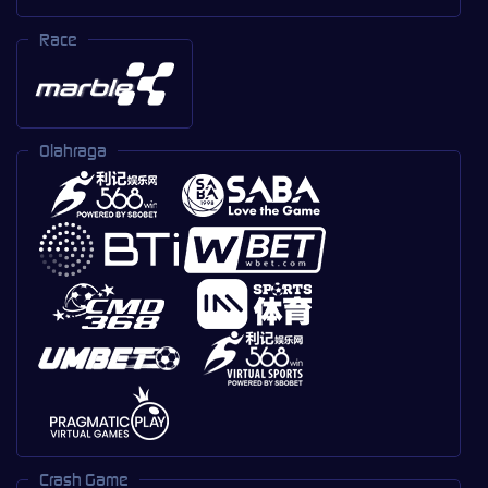
Race
Olahraga
Crash Game