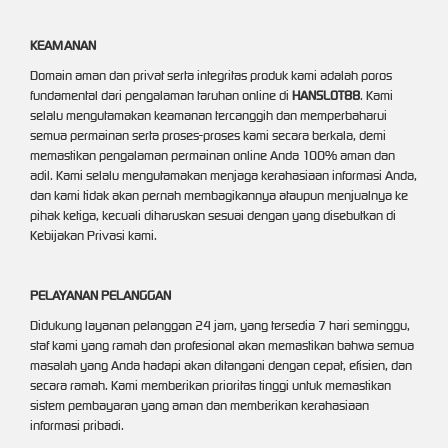
KEAMANAN
Domain aman dan privat serta integritas produk kami adalah poros
fundamental dari pengalaman taruhan online di
HANSLOT88
. Kami
selalu mengutamakan keamanan tercanggih dan memperbaharui
semua permainan serta proses-proses kami secara berkala, demi
memastikan pengalaman permainan online Anda 100% aman dan
adil. Kami selalu mengutamakan menjaga kerahasiaan informasi Anda,
dan kami tidak akan pernah membagikannya ataupun menjualnya ke
pihak ketiga, kecuali diharuskan sesuai dengan yang disebutkan di
Kebijakan Privasi kami.
PELAYANAN PELANGGAN
Didukung layanan pelanggan 24 jam, yang tersedia 7 hari seminggu,
staf kami yang ramah dan profesional akan memastikan bahwa semua
masalah yang Anda hadapi akan ditangani dengan cepat, efisien, dan
secara ramah. Kami memberikan prioritas tinggi untuk memastikan
sistem pembayaran yang aman dan memberikan kerahasiaan
informasi pribadi.