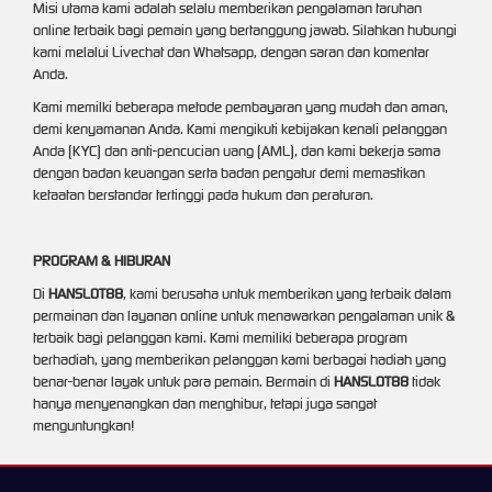
Misi utama kami adalah selalu memberikan pengalaman taruhan
online terbaik bagi pemain yang bertanggung jawab. Silahkan hubungi
kami melalui Livechat dan Whatsapp, dengan saran dan komentar
Anda.
Kami memilki beberapa metode pembayaran yang mudah dan aman,
demi kenyamanan Anda. Kami mengikuti kebijakan kenali pelanggan
Anda (KYC) dan anti-pencucian uang (AML), dan kami bekerja sama
dengan badan keuangan serta badan pengatur demi memastikan
ketaatan berstandar tertinggi pada hukum dan peraturan.
PROGRAM & HIBURAN
Di
HANSLOT88
, kami berusaha untuk memberikan yang terbaik dalam
permainan dan layanan online untuk menawarkan pengalaman unik &
terbaik bagi pelanggan kami. Kami memiliki beberapa program
berhadiah, yang memberikan pelanggan kami berbagai hadiah yang
benar-benar layak untuk para pemain. Bermain di
HANSLOT88
tidak
hanya menyenangkan dan menghibur, tetapi juga sangat
menguntungkan!