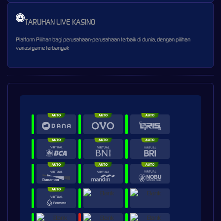
TARUHAN LIVE KASINO
Platform Pilihan bagi perusahaan-perusahaan terbaik di dunia, dengan pilihan
variasi game terbanyak