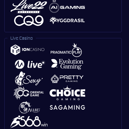
Live Casino