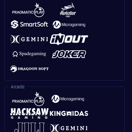
Arcade