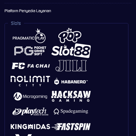
Platform Penyedia Layanan
Slots