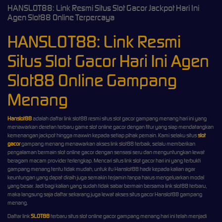
HANSLOT88: Link Resmi Situs Slot Gacor Jackpot Hari Ini
Agen Slot88 Online Terpercaya
HANSLOT88: Link Resmi
Situs Slot Gacor Hari Ini Agen
Slot88 Online Gampang
Menang
Hanslot88
adalah daftar link slot88 resmi situs slot gacor gampang menang hari ini yang
menawarkan deretan terbaru game slot online gacor dengan fitur yang siap mendatangkan
kemenangan jackpot hingga maxwin kepada setiap pihak pemain. Kami selaku situs
slot
gacor
gampang menang menawarkan akses link slot88 terbaik, selalu memberikan
pengalaman bermain slot online gacor dengan sensasi seru dan menguntungkan lewat
beragam macam provider terlengkap. Mencari situs link slot gacor hari ini yang terbukti
gampang menang tentu tidak mudah, untuk itu Hanslot88 hadir kepada kalian agar
keuntungan yang dapat diraih juga semakin terjamin tanpa harus mengeluarkan modal
yang besar. Jadi bagi kalian yang sudah tidak sabar bermain bersama link slot88 terbaru,
maka langsung saja daftar sekarang juga lewat akses situs gacor Hanslot88 gampang
menang.
Daftar link
SLOT88
terbaru situs slot online gacor gampang menang hari ini telah menjadi