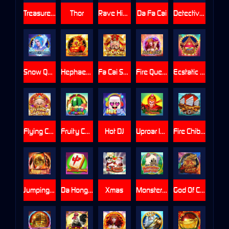
Treasure of Seti
Thor
Rave High
Da Fa Cai
Detective Dee
Snow Queen
Hephaestus
Fa Cai Shen
Fire Queen2
Ecstatic Circus
Flying Cai Shen
Fruity Carnival
Hot DJ
Uproar In Heaven
Fire Chibi 2
Jumping Mobile
Da Hong Zhong
Xmas
Monster Hunter
God Of Chess