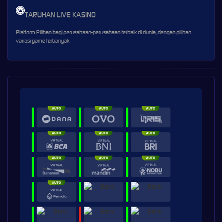
TARUHAN LIVE KASINO
Platform Pilihan bagi perusahaan-perusahaan terbaik di dunia, dengan pilihan
variasi game terbanyak