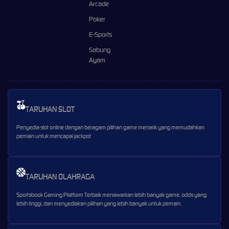
Arcade
Poker
E-Sports
Sabung
Ayam
TARUHAN SLOT
Penyedia slot online dengan beragam pilihan game menarik yang memudahkan
pemain untuk mencapai jackpot
TARUHAN OLAHRAGA
Sportsbook Gaming Platform Terbaik menawarkan lebih banyak game, odds yang
lebih tinggi, dan menyediakan pilihan yang lebih banyak untuk pemain.