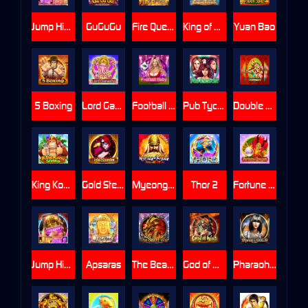
Jump Higher
GuGuGu
Fire Queen
King of Atlantis
Yuan Bao
5 Boxing
Lord Ganesha
Football Baby
Pub Tycoon
Double Happiness
King Kong Shake
Gold Stealer
Myeong-ryang
Thor 2
Fortune Dragon
Jump Higher Mobile
Apsaras
The Beast War
God of War M
Pharaoh's Gold