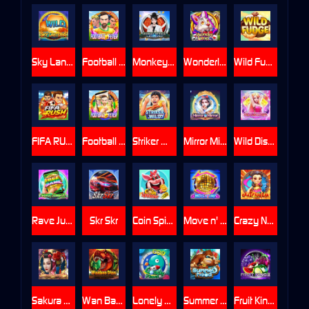
Sky Lantern
Football Fever M
Monkey Office Legend
Wonderland
Wild Fudge
FIFA RUSH
Football Fever
Striker WILD
Mirror Mirror
Wild Disco Night
Rave Jump 2 M
Skr Skr
Coin Spinner
Move n' Jump
Crazy Nuozha
Sakura Legend
Wan Bao Dino
Lonely Planet
Summer Mood
Fruit King II