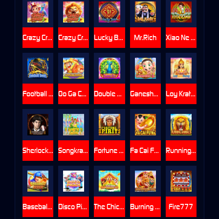
Crazy Crazy 3
Crazy Crazy 2
Lucky Bats
Mr.Rich
Xiao Ne Zha
Football Boots
Oo Ga Cha Ka
Double Fly
Ganesha Jr.
Loy Krathong
Sherlock Holmes
Songkran Festival
Fortune Spirits
Fa Cai Fu Wa
Running Animals
Baseball Fever
Disco Piggy
The Chicken House
Burning Xi-You
Fire777