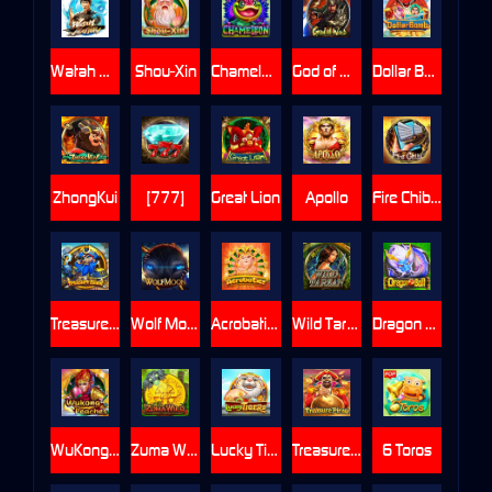
Watah Master
Shou-Xin
Chameleon
God of War
Dollar Bomb
ZhongKui
[777]
Great Lion
Apollo
Fire Chibi M
Treasure Island
Wolf Moon
Acrobatics
Wild Tarzan
Dragon Ball
WuKong&Peaches
Zuma Wild
Lucky Tigers
Treasure Pirate
6 Toros