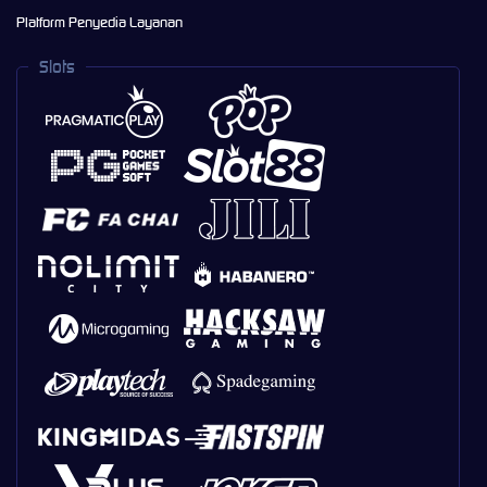
Platform Penyedia Layanan
Slots