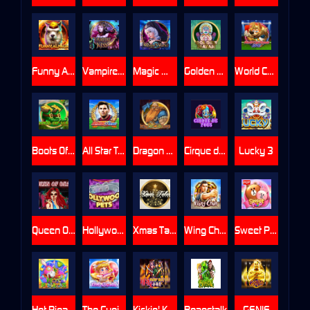
Funny Alpaca
Vampire Kiss
Magic World
Golden Mayan
World Cup Russia 2018
Boots Of Luck
All Star Team
Dragon Hunters
Cirque de fous
Lucky 3
Queen Of Dead
Hollywood Pets
Xmas Tales
Wing Chun
Sweet POP
Hot Pinatas
The Cupids
Kickin' Kash
Beanstalk
GENIE