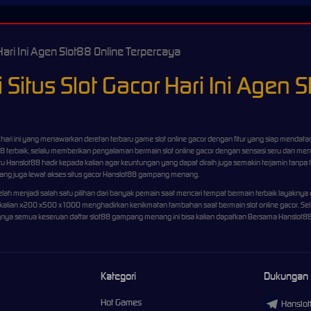
ari Ini Agen Slot88 Online Terpercaya
itus Slot Gacor Hari Ini Agen
ng hari ini yang menawarkan deretan terbaru game slot online gacor dengan fitur yang siap mend
erbaik, selalu memberikan pengalaman bermain slot online gacor dengan sensasi seru dan meng
 itu Hanslot88 hadir kepada kalian agar keuntungan yang dapat diraih juga semakin terjamin tanpa
arang juga lewat akses situs gacor Hanslot88 gampang menang.
 telah menjadi salah satu pilihan dari banyak pemain saat mencari tempat bermain terbaik layakny
kalian x200 x500 x1000 menghadirkan kenikmatan tambahan saat bermain slot online gacor. Selain i
ngnya semua keseruan daftar slot88 gampang menang ini bisa kalian dapatkan Bersama Hanslot88 h
Kategori
Dukungan
Hot Games
Hanslot