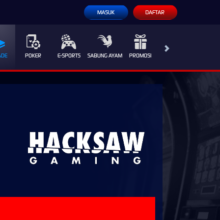
MASUK
DAFTAR
ADE
POKER
E-SPORTS
SABUNG AYAM
PROMOSI