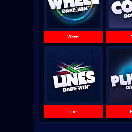
Wheel
Lines
P