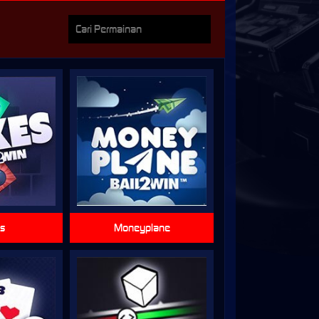
s
Moneyplane