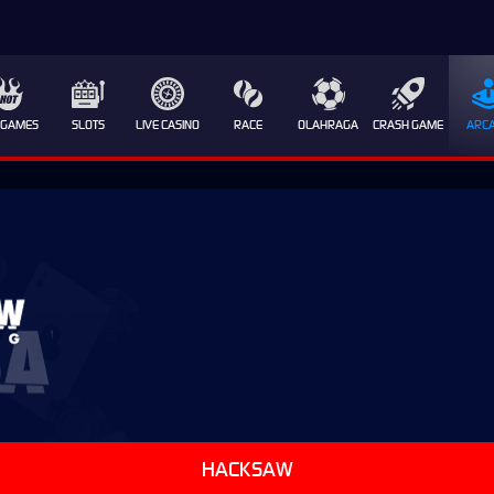
 GAMES
SLOTS
LIVE CASINO
RACE
OLAHRAGA
CRASH GAME
ARC
HACKSAW