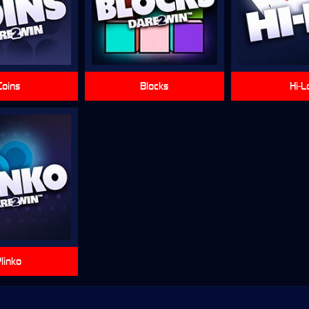
Coins
Blocks
Hi-L
linko