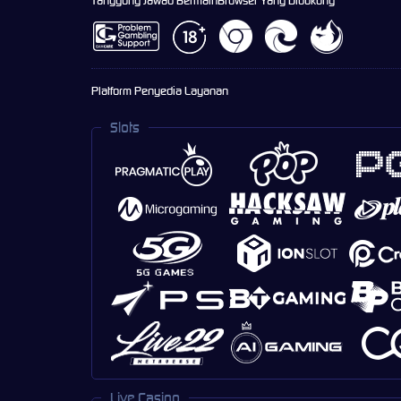
Tanggung Jawab Bermain
Browser Yang Didukung
Platform Penyedia Layanan
Slots
Live Casino