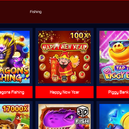
Fishing
agons Fishing
Happy New Year
Piggy Bank