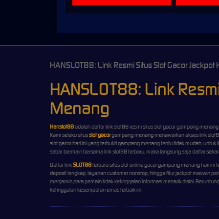
HANSLOT88: Link Resmi Situs Slot Gacor Jackpot H
HANSLOT88: Link Resmi S
Menang
Hanslot88
adalah daftar link slot88 resmi situs slot gacor gampang mena
Kami selaku situs
slot gacor
gampang menang menawarkan akses link slot88 t
slot gacor hari ini yang terbukti gampang menang tentu tidak mudah, untuk
sabar bermain bersama link slot88 terbaru, maka langsung saja daftar sek
Daftar link
SLOT88
terbaru situs slot online gacor gampang menang hari ini
deposit lengkap, layanan customer nonstop, hingga fitur jackpot maxwin per
menjamin para pemain tidak ketinggalan informasi menarik disini. Beruntu
ketinggalan kesempatan emas terbaik ini.