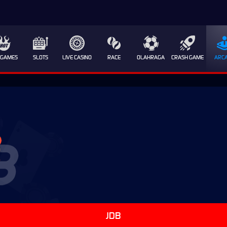
 GAMES
SLOTS
LIVE CASINO
RACE
OLAHRAGA
CRASH GAME
ARC
JDB