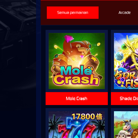
Semua permainan
Arcade
Mole Crash
Shade Dr