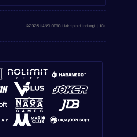
©2026 HANSLOT88. Hak cipta dilindungi | 18+