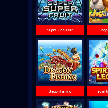
Super Super Fruit
Jogo
Dragon Fishing
Spirit