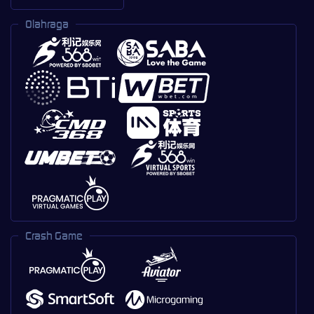
Olahraga
Crash Game