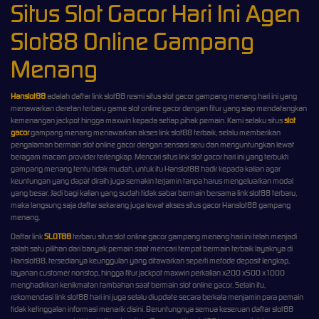
Situs Slot Gacor Hari Ini Agen
Slot88 Online Gampang
Menang
Hanslot88
adalah daftar link slot88 resmi situs slot gacor gampang menang hari ini yang
menawarkan deretan terbaru game slot online gacor dengan fitur yang siap mendatangkan
kemenangan jackpot hingga maxwin kepada setiap pihak pemain. Kami selaku situs
slot
gacor
gampang menang menawarkan akses link slot88 terbaik, selalu memberikan
pengalaman bermain slot online gacor dengan sensasi seru dan menguntungkan lewat
beragam macam provider terlengkap. Mencari situs link slot gacor hari ini yang terbukti
gampang menang tentu tidak mudah, untuk itu Hanslot88 hadir kepada kalian agar
keuntungan yang dapat diraih juga semakin terjamin tanpa harus mengeluarkan modal
yang besar. Jadi bagi kalian yang sudah tidak sabar bermain bersama link slot88 terbaru,
maka langsung saja daftar sekarang juga lewat akses situs gacor Hanslot88 gampang
menang.
Daftar link
SLOT88
terbaru situs slot online gacor gampang menang hari ini telah menjadi
salah satu pilihan dari banyak pemain saat mencari tempat bermain terbaik layaknya di
Hanslot88, tersedianya keunggulan yang ditawarkan seperti metode deposit lengkap,
layanan customer nonstop, hingga fitur jackpot maxwin perkalian x200 x500 x1000
menghadirkan kenikmatan tambahan saat bermain slot online gacor. Selain itu,
rekomendasi link slot88 hari ini juga selalu diupdate secara berkala menjamin para pemain
tidak ketinggalan informasi menarik disini. Beruntungnya semua keseruan daftar slot88