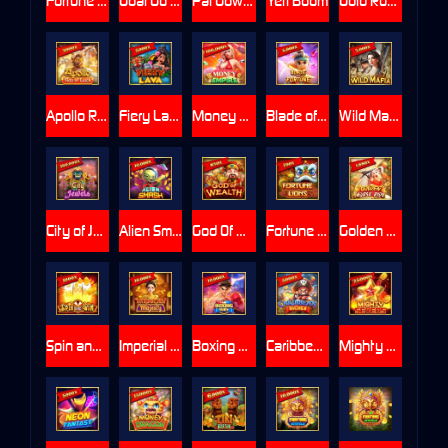
Fortune Jewels III
Goal Go Win
Pai Gow Ways
Yeti Boom
Gold Rush Cowboys
Apollo Ray of Luck
Fiery Lava
Money Empire
Blade of Fortune
Wild Mafia
City of Jewels
Alien Smash
God Of Wealth
Fortune Lions
Golden Horse Ride
Spin and Win
Imperial Majesty
Boxing Fury
Caribbean Riches
Mighty Sevens