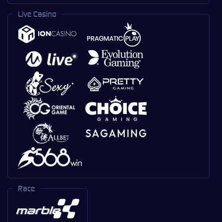
Live Casino
Race