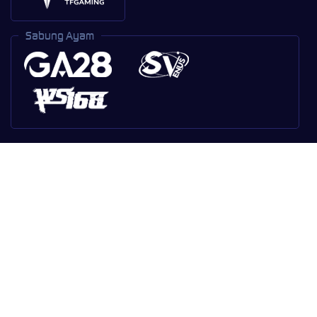
Sabung Ayam