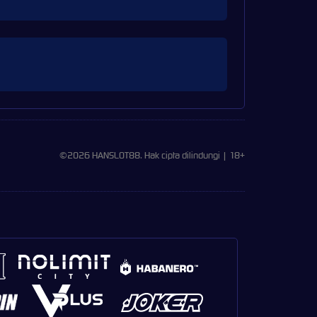
©2026 HANSLOT88. Hak cipta dilindungi | 18+