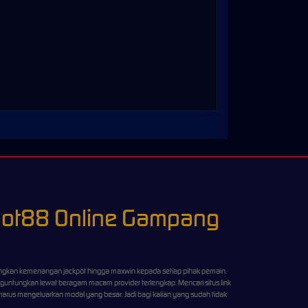
 Slot88 Online Gampang
atangkan kemenangan jackpot hingga maxwin kepada setiap pihak pemain.
untungkan lewat beragam macam provider terlengkap. Mencari situs link
 harus mengeluarkan modal yang besar. Jadi bagi kalian yang sudah tidak