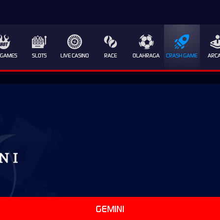
 GAMES
SLOTS
LIVE CASINO
RACE
OLAHRAGA
CRASH GAME
ARC
GEMINI