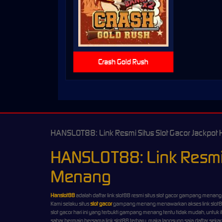
Crash Gold Rush
HANSLOT88: Link Resmi Situs Slot Gacor Jackpot H
HANSLOT88: Link Resmi S
Menang
Hanslot88
adalah daftar link slot88 resmi situs slot gacor gampang mena
Kami selaku situs
slot gacor
gampang menang menawarkan akses link slot88 t
slot gacor hari ini yang terbukti gampang menang tentu tidak mudah, untuk
sabar bermain bersama link slot88 terbaru, maka langsung saja daftar sek