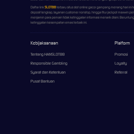
Daftar link
SLOT88
terbaru situs slot online gacor gampang menang hari ini
deposit lengkap, layanan customer nonstop, hingga fitur jackpot maxwin per
menjamin para pemain tidak ketinggalan informasi menarik disini. Beruntu
ketinggalan kesempatan emas terbaik ini.
Kebijaksanaan
Platform
Tentang HANSLOT88
Promosi
Responsible Gambling
Loyalty
Syarat dan Ketentuan
Referral
Pusat Bantuan