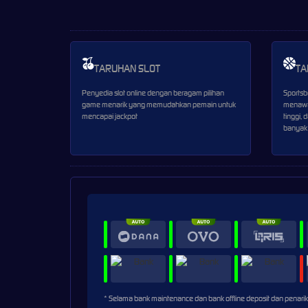
TARUHAN SLOT
TA
Penyedia slot online dengan beragam pilihan
Sportsb
game menarik yang memudahkan pemain untuk
menawar
mencapai jackpot
tinggi,
banyak 
* Selama bank maintenance dan bank offline deposit dan penarik