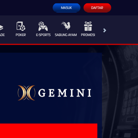
MASUK
DAFTAR
ADE
POKER
E-SPORTS
SABUNG AYAM
PROMOSI