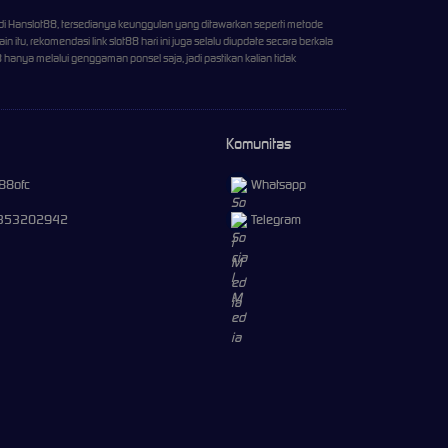
a di Hanslot88, tersedianya keunggulan yang ditawarkan seperti metode
tu, rekomendasi link slot88 hari ini juga selalu diupdate secara berkala
anya melalui genggaman ponsel saja, jadi pastikan kalian tidak
Komunitas
88ofc
Whatsapp
353202942
Telegram