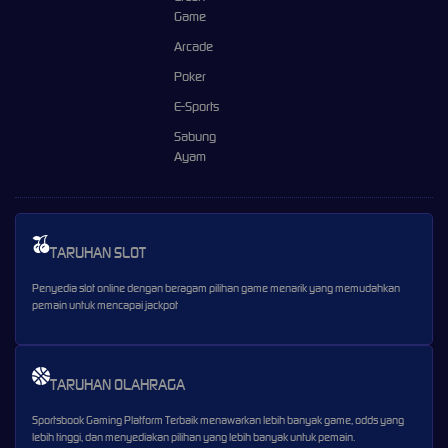
Game
Arcade
Poker
E-Sports
Sabung
Ayam
TARUHAN SLOT
Penyedia slot online dengan beragam pilihan game menarik yang memudahkan
pemain untuk mencapai jackpot
TARUHAN OLAHRAGA
Sportsbook Gaming Platform Terbaik menawarkan lebih banyak game, odds yang
lebih tinggi, dan menyediakan pilihan yang lebih banyak untuk pemain.