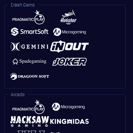
Crash Game
Arcade