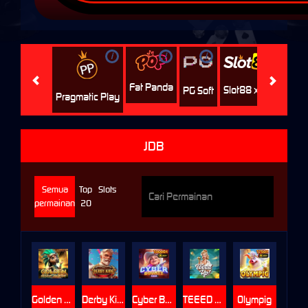
i
i
i
i
i
Facha
Fat Panda
Slot88 x PP
PG Soft
Pragmatic Play
JDB
Semua
Top
Slots
permainan
20
Golden Hoof Quest
Derby King
Cyber Bounty 4096
TEEED UP!
Olympig