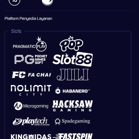
Platform Penyedia Layanan
Slots