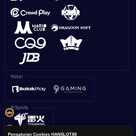
Poker
E-Sports
Pengaturan Cookies HANSLOT88