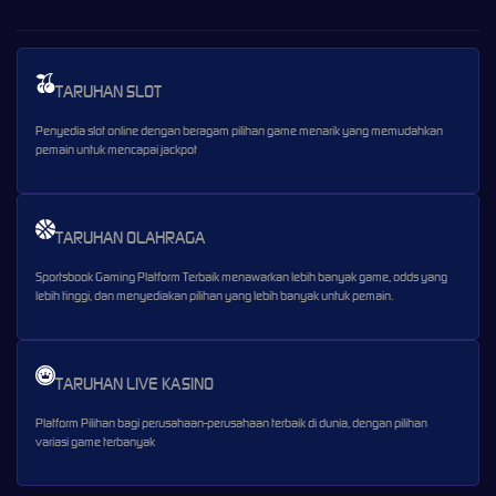
TARUHAN SLOT
Penyedia slot online dengan beragam pilihan game menarik yang memudahkan
pemain untuk mencapai jackpot
TARUHAN OLAHRAGA
Sportsbook Gaming Platform Terbaik menawarkan lebih banyak game, odds yang
lebih tinggi, dan menyediakan pilihan yang lebih banyak untuk pemain.
TARUHAN LIVE KASINO
Platform Pilihan bagi perusahaan-perusahaan terbaik di dunia, dengan pilihan
variasi game terbanyak