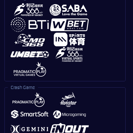
Crash Game