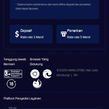
* Selama bank maintenance dan bank offline deposit dan penarikan
tidak dapat diproses
Deposit
Penarikan
Rata-rata 3 Menit
Rata-rata 5 Menit
Tanggung Jawab
Browser Yang
Bermain
Didukung
©2026 HANSLOT88. Hak cipta
dilindungi | 18+
Platform Penyedia Layanan
Slots