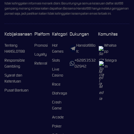
tidak ketinggalan informasi menarik disini. Beruntungnya semua keseruan daftar slot88
gampang menang ini bisa kalian dapatkan Bersama Hanslot88 hanya melalui genggaman
ponsel saja, jadi pastikan kalian tidak ketinggalan kesempatan emas terbaik ini.
Kebijaksanaan
Platform
Kategori
Dukungan
Komunitas
Tentang
Promosi
Hot
Hanslot88o
Whatsa
HANSLOT88
Games
fc
pp
Loyalty
Responsible
Slots
+62853532
Telegra
Referral
Gambling
02942
m
Live
Syarat dan
Casino
Ketentuan
Race
Pusat Bantuan
Olahraga
Crash
Game
Arcade
Poker