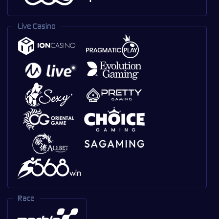
Live Casino
Race