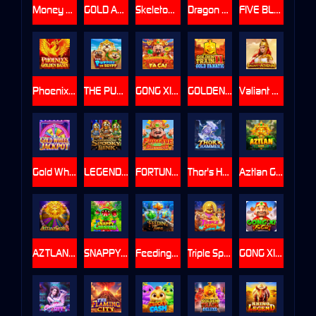
Money Piggies
GOLD AROWANA
Skeleton Thief
Dragon Link Fortune
FIVE BLESSINGS ARRIVE
Phoenix's Golden Basin
THE PUPPIES IN EGYPT
GONG XI FA CAI
GOLDEN TRAIN 2
Valiant of Athena
Gold Wheel Jackpot
LEGEND OF SPOOKY LINK
FORTUNE GOD BLESSING
Thor's Hammer
Aztlan Gems
AZTLAN GEMS2
SNAPPY CARNIVAL
Feeding Time
Triple Spin Xtreme
GONG XI FA CAI