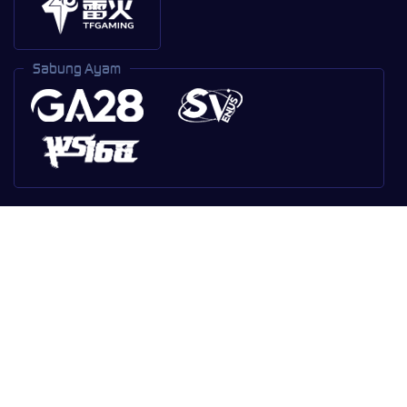
Sabung Ayam