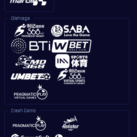
Olahraga
Crash Game