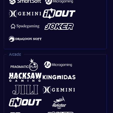
Arcade