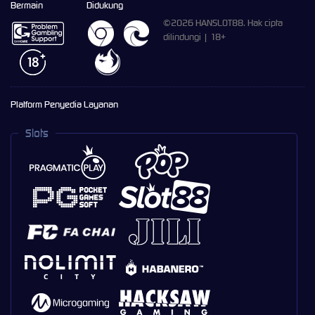
Bermain
Didukung
©2026 HANSLOT88. Hak cipta
dilindungi | 18+
Platform Penyedia Layanan
Slots