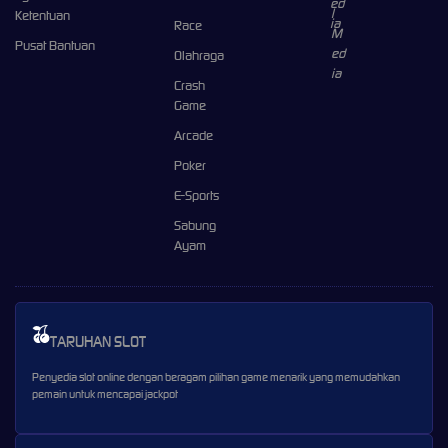
Ketentuan
Race
Pusat Bantuan
Olahraga
Crash
Game
Arcade
Poker
E-Sports
Sabung
Ayam
TARUHAN SLOT
Penyedia slot online dengan beragam pilihan game menarik yang memudahkan
pemain untuk mencapai jackpot