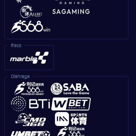
Race
Olahraga