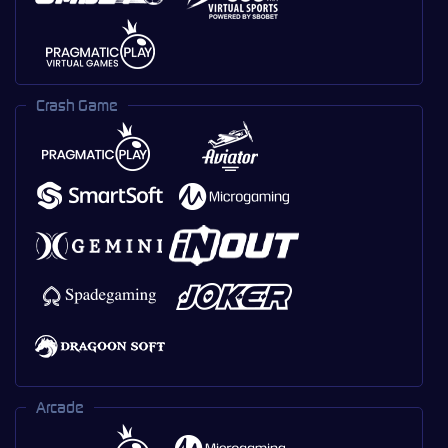
Crash Game
Arcade