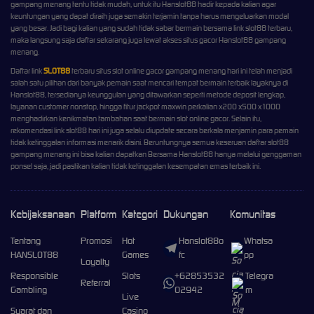
gampang menang tentu tidak mudah, untuk itu Hanslot88 hadir kepada kalian agar
keuntungan yang dapat diraih juga semakin terjamin tanpa harus mengeluarkan modal
yang besar. Jadi bagi kalian yang sudah tidak sabar bermain bersama link slot88 terbaru,
maka langsung saja daftar sekarang juga lewat akses situs gacor Hanslot88 gampang
menang.
Daftar link
SLOT88
terbaru situs slot online gacor gampang menang hari ini telah menjadi
salah satu pilihan dari banyak pemain saat mencari tempat bermain terbaik layaknya di
Hanslot88, tersedianya keunggulan yang ditawarkan seperti metode deposit lengkap,
layanan customer nonstop, hingga fitur jackpot maxwin perkalian x200 x500 x1000
menghadirkan kenikmatan tambahan saat bermain slot online gacor. Selain itu,
rekomendasi link slot88 hari ini juga selalu diupdate secara berkala menjamin para pemain
tidak ketinggalan informasi menarik disini. Beruntungnya semua keseruan daftar slot88
gampang menang ini bisa kalian dapatkan Bersama Hanslot88 hanya melalui genggaman
ponsel saja, jadi pastikan kalian tidak ketinggalan kesempatan emas terbaik ini.
Kebijaksanaan
Platform
Kategori
Dukungan
Komunitas
Tentang
Promosi
Hot
Hanslot88o
Whatsa
HANSLOT88
Games
fc
pp
Loyalty
Responsible
Slots
+62853532
Telegra
Referral
Gambling
02942
m
Live
Syarat dan
Casino