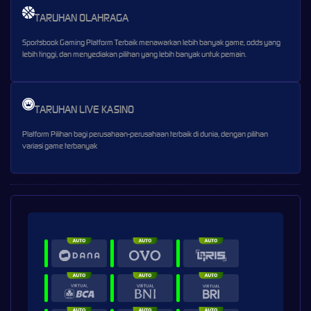
TARUHAN OLAHRAGA
Sportsbook Gaming Platform Terbaik menawarkan lebih banyak game, odds yang
lebih tinggi, dan menyediakan pilihan yang lebih banyak untuk pemain.
TARUHAN LIVE KASINO
Platform Pilihan bagi perusahaan-perusahaan terbaik di dunia, dengan pilihan
variasi game terbanyak