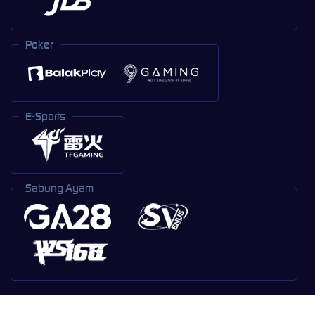
Poker
E-Sports
Sabung Ayam