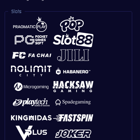
Slots