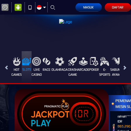
MASUK
DAFTAR
HOT
SLOTS
LIVE
RACE
OLAHRAGA
CRASH
ARCADE
POKER
E-
SABUNG
PROM
GAMES
CASINO
GAME
SPORTS
AYAM
PEMENA
MESIN S
IDR
JACKPOT
ratnah***
PLAY
IDR
865,290