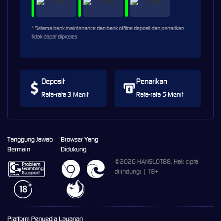
* Selama bank maintenance dan bank offline deposit dan penarikan
tidak dapat diproses
Deposit
Penarikan
Rata-rata 3 Menit
Rata-rata 5 Menit
Tanggung Jawab
Browser Yang
Bermain
Didukung
©2026 HANSLOT88. Hak cipta
dilindungi | 18+
Platform Penyedia Layanan