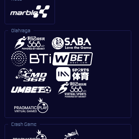
Olahraga
Crash Game