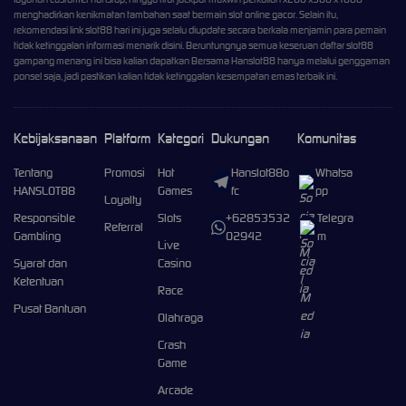
IDR
menghadirkan kenikmatan tambahan saat bermain slot online gacor. Selain itu,
441,900
rekomendasi link slot88 hari ini juga selalu diupdate secara berkala menjamin para pemain
Mahjong
tidak ketinggalan informasi menarik disini. Beruntungnya semua keseruan daftar slot88
Wins 3 –
gampang menang ini bisa kalian dapatkan Bersama Hanslot88 hanya melalui genggaman
Black
ponsel saja, jadi pastikan kalian tidak ketinggalan kesempatan emas terbaik ini.
Scatter
sto****3
Kebijaksanaan
Platform
Kategori
Dukungan
Komunitas
IDR
425,500
Gates of
Tentang
Promosi
Hot
Hanslot88o
Whatsa
Olympus
HANSLOT88
Games
fc
pp
Loyalty
1000
Responsible
Slots
+62853532
Telegra
Referral
Gambling
02942
m
Live
Syarat dan
Casino
Ketentuan
Race
Pusat Bantuan
Olahraga
Crash
Game
Arcade