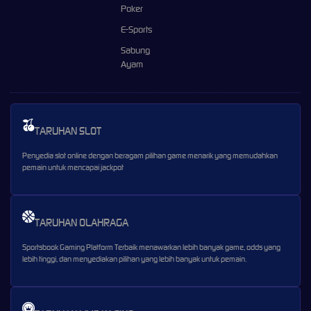
Poker
E-Sports
Sabung
Ayam
TARUHAN SLOT
Penyedia slot online dengan beragam pilihan game menarik yang memudahkan
pemain untuk mencapai jackpot
TARUHAN OLAHRAGA
Sportsbook Gaming Platform Terbaik menawarkan lebih banyak game, odds yang
lebih tinggi, dan menyediakan pilihan yang lebih banyak untuk pemain.